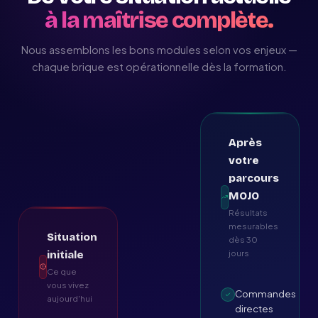
à la maîtrise complète.
Nous assemblons les bons modules selon vos enjeux —
chaque brique est opérationnelle dès la formation.
Après
votre
parcours
MOJO
Résultats
mesurables
Situation
dès 30
jours
initiale
Ce que
vous vivez
Commandes
aujourd'hui
directes