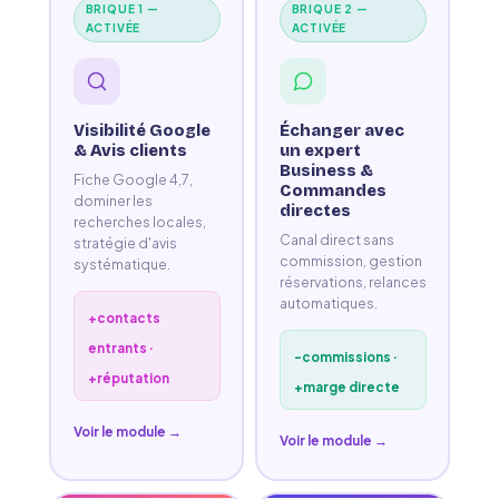
BRIQUE 1 —
BRIQUE 2 —
ACTIVÉE
ACTIVÉE
Visibilité Google
Échanger avec
& Avis clients
un expert
Business &
Fiche Google 4,7,
Commandes
dominer les
directes
recherches locales,
Canal direct sans
stratégie d'avis
commission, gestion
systématique.
réservations, relances
automatiques.
+contacts
entrants ·
-commissions ·
+réputation
+marge directe
Voir le module →
Voir le module →