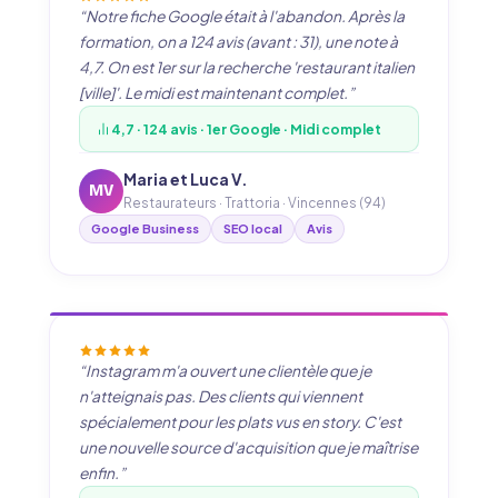
“Notre fiche Google était à l'abandon. Après la
formation, on a 124 avis (avant : 31), une note à
4,7. On est 1er sur la recherche 'restaurant italien
[ville]'. Le midi est maintenant complet.”
4,7 · 124 avis · 1er Google · Midi complet
Maria et Luca V.
MV
Restaurateurs · Trattoria · Vincennes (94)
Google Business
SEO local
Avis
“Instagram m'a ouvert une clientèle que je
n'atteignais pas. Des clients qui viennent
spécialement pour les plats vus en story. C'est
une nouvelle source d'acquisition que je maîtrise
enfin.”