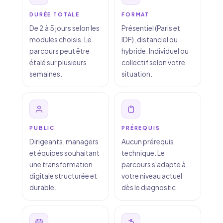
DURÉE TOTALE
FORMAT
De 2 à 5 jours selon les
Présentiel (Paris et
modules choisis. Le
IDF), distanciel ou
parcours peut être
hybride. Individuel ou
étalé sur plusieurs
collectif selon votre
semaines.
situation.
PUBLIC
PRÉREQUIS
Dirigeants, managers
Aucun prérequis
et équipes souhaitant
technique. Le
une transformation
parcours s'adapte à
digitale structurée et
votre niveau actuel
durable.
dès le diagnostic.