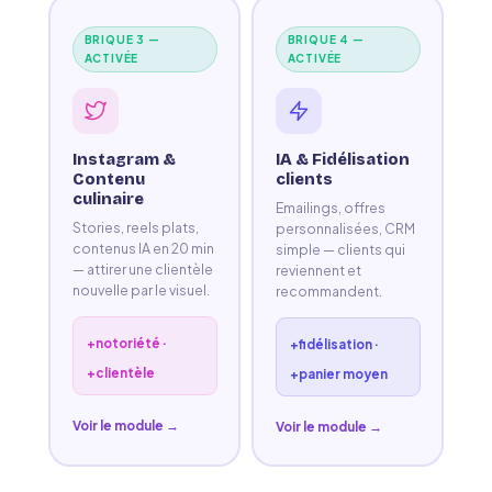
BRIQUE 3 —
BRIQUE 4 —
ACTIVÉE
ACTIVÉE
Instagram &
IA & Fidélisation
Contenu
clients
culinaire
Emailings, offres
Stories, reels plats,
personnalisées, CRM
contenus IA en 20 min
simple — clients qui
— attirer une clientèle
reviennent et
nouvelle par le visuel.
recommandent.
+notoriété ·
+fidélisation ·
+clientèle
+panier moyen
Voir le module →
Voir le module →