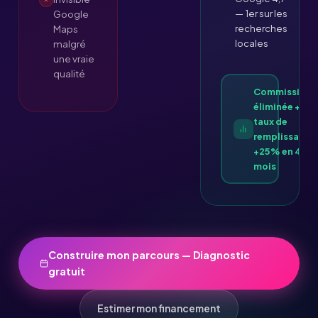
— 1er sur les
Google
recherches
Maps
locales
malgré
une vraie
qualité
Commission
éliminée +
taux de
remplissage
+25% en 4
mois
Construire mon parcours — Diagnostic
gratuit
Estimer mon financement