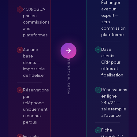
Échanger
avec un
40% du CA
expert —
part en
zéro
commissions
commission
aux
plateforme
plateformes
Base
Aucune
clients
base
MOJO PARCOURS
CRM pour
clients —
offres et
impossible
fidélisation
de fidéliser
Réservations
Réservations
en ligne
par
24h/24 —
téléphone
salle remplie
uniquement,
à l'avance
créneaux
perdus
Fiche
Google 4,7
Invisible