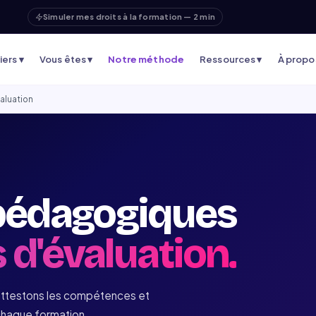
Simuler mes droits à la formation — 2 min
ers ▾
Vous êtes ▾
Notre méthode
Ressources ▾
À propo
aluation
pédagogiques
 d'évaluation.
attestons les compétences et
chaque formation.