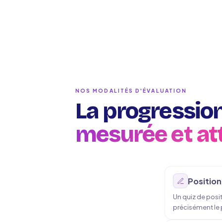
NOS MODALITÉS D'ÉVALUATION
La progression
mesurée et at
Position
Un quiz de posi
précisément le