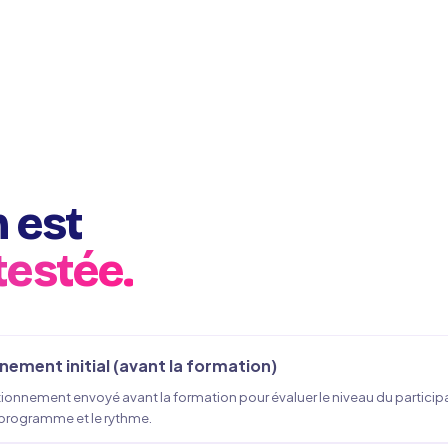
 est
testée.
nement initial (avant la formation)
tionnement envoyé avant la formation pour évaluer le niveau du particip
 programme et le rythme.