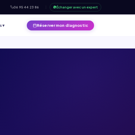
06 95 44 23 86
Échanger avec un expert
s ▾
Réserver mon diagnostic