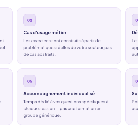
Cas d'usage métier
Dé
et
Les exercices sont construits à partir de
Le
éel.
problématiques réelles de votre secteur, pas
app
de cas abstraits.
au
Accompagnement individualisé
Su
e
Temps dédié à vos questions spécifiques à
Poi
chaque session — pas une formation en
acq
groupe générique.