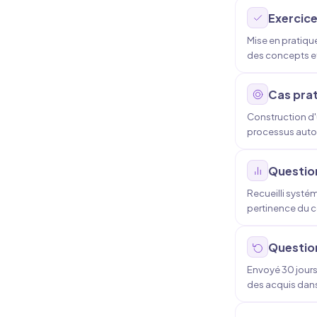
Exercice
Mise en pratiqu
des concepts et
Cas prat
Construction d'u
processus autom
Question
Recueilli systé
pertinence du co
Question
Envoyé 30 jours 
des acquis dans