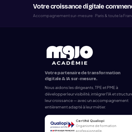
Votre croissance digitale commenc
Accompagnement sur-mesure · Paris & toute la France
Votre partenaire de transformation
digitale & IA sur-mesure.
Nous aidons les dirigeants, TPE et PME à
développer leur visibilité, intégrer l'IA et structur
leur croissance — avec un accompagnement
entièrement adapté à leur métier.
Certifié Qualiopi
Organisme de formation
professionnelle.