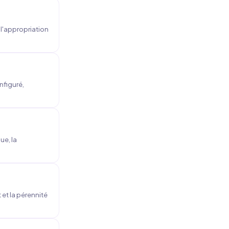
l'appropriation
nfiguré,
ue, la
 et la pérennité