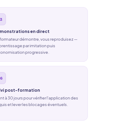
monstrations en direct
 formateur démontre, vous reproduisez —
rentissage par imitation puis
tonomisation progressive.
ivi post-formation
nt à 30 jours pour vérifier l'application des
uis et lever les blocages éventuels.