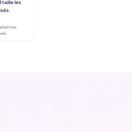
aille les
isés.
llant les
els.