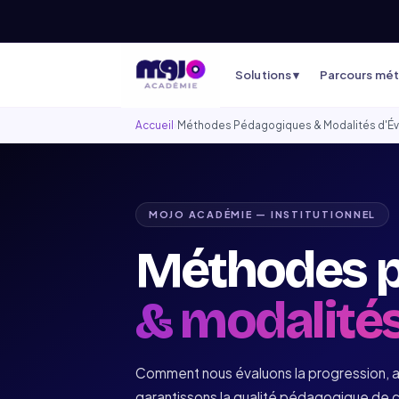
Solutions ▾
Parcours méti
Accueil
›
Méthodes Pédagogiques & Modalités d'Év
MOJO ACADÉMIE — INSTITUTIONNEL
Méthodes 
& modalités
Comment nous évaluons la progression, 
garantissons la qualité pédagogique de 