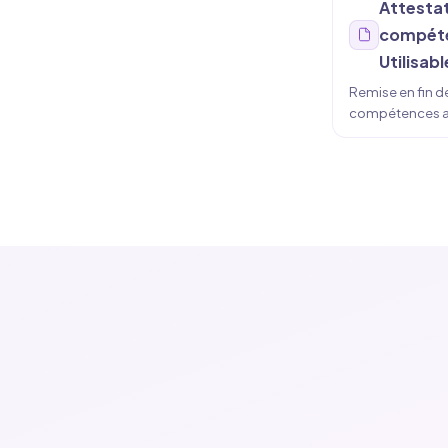
Attestat
compéten
Utilisab
Remise en fin d
compétences acq