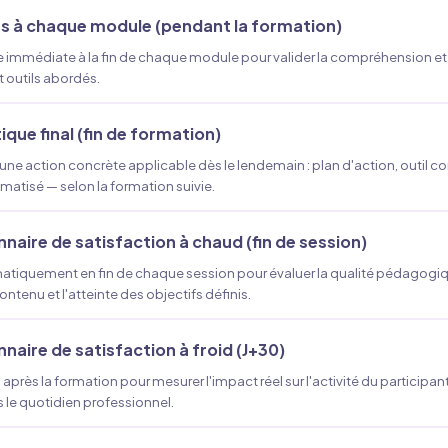
s à chaque module (pendant la formation)
e immédiate à la fin de chaque module pour valider la compréhension et 
 outils abordés.
ique final (fin de formation)
ne action concrète applicable dès le lendemain : plan d'action, outil co
atisé — selon la formation suivie.
naire de satisfaction à chaud (fin de session)
matiquement en fin de chaque session pour évaluer la qualité pédagogiq
ntenu et l'atteinte des objectifs définis.
naire de satisfaction à froid (J+30)
après la formation pour mesurer l'impact réel sur l'activité du participant
 le quotidien professionnel.