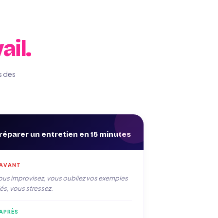
ail.
s des
réparer un entretien en 15 minutes
AVANT
ous improvisez, vous oubliez vos exemples
és, vous stressez.
APRÈS