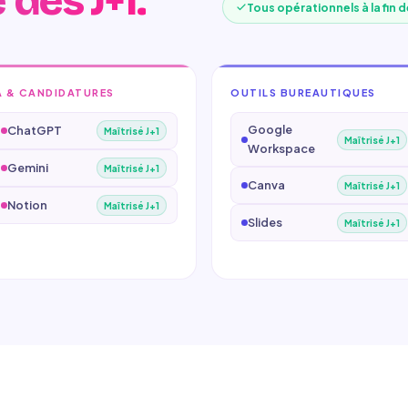
 dès J+1.
Tous opérationnels à la fin 
A & CANDIDATURES
OUTILS BUREAUTIQUES
Google
ChatGPT
Maîtrisé J+1
Maîtrisé J+1
Workspace
Gemini
Maîtrisé J+1
Canva
Maîtrisé J+1
Notion
Maîtrisé J+1
Slides
Maîtrisé J+1