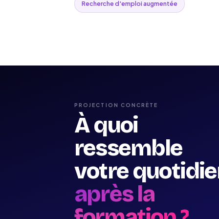
Recherche d'emploi augmentée
PROJECTION CONCRÈTE
À quoi
ressemble
votre quotidi
après la
formation ?