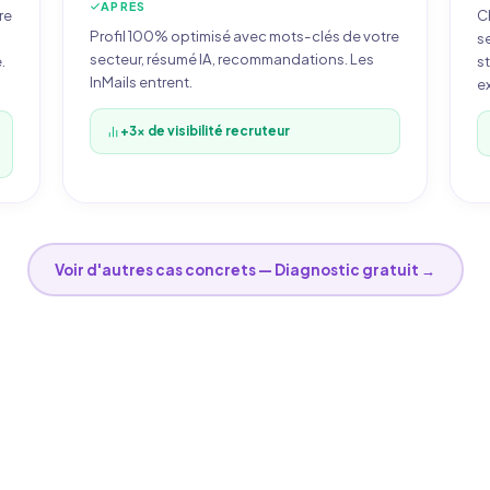
APRÈS
re
C
Profil 100% optimisé avec mots-clés de votre
se
secteur, résumé IA, recommandations. Les
.
s
InMails entrent.
ex
+3x de visibilité recruteur
Voir d'autres cas concrets — Diagnostic gratuit →