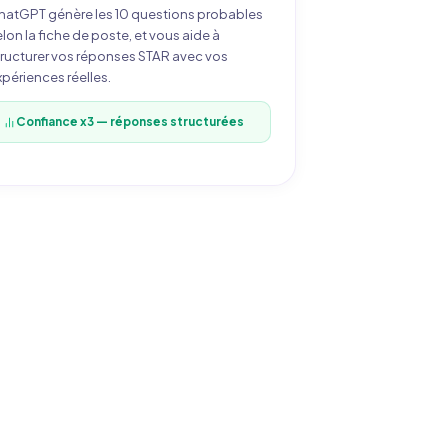
hatGPT génère les 10 questions probables
lon la fiche de poste, et vous aide à
tructurer vos réponses STAR avec vos
périences réelles.
Confiance x3 — réponses structurées