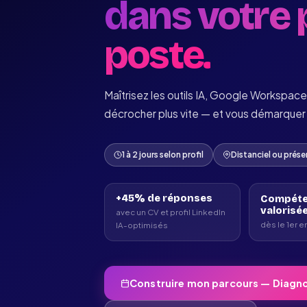
dans votre 
poste.
Maîtrisez les outils IA, Google Workspac
décrocher plus vite — et vous démarquer 
1 à 2 jours selon profil
Distanciel ou prése
+45% de réponses
Compéte
valorisé
avec un CV et profil LinkedIn
dès le 1er e
IA-optimisés
Construire mon parcours — Diagno