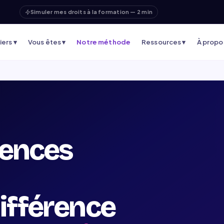
Simuler mes droits à la formation — 2 min
ers ▾
Vous êtes ▾
Notre méthode
Ressources ▾
À propo
ences
différence