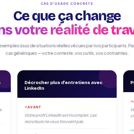
CAS D'USAGE CONCRETS
Ce que ça change
s votre réalité de trav
exemples issus de situations réelles vécues par nos participants. Pa
cas génériques — votre contexte, vos outils, vos contraintes.
h
Décrocher plus d'entretiens avec
P
LinkedIn
AVANT
s.
V
Votre profil LinkedIn est incomplet. Les
cl
recruteurs ne vous trouvent pas.