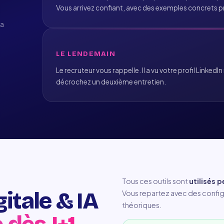
Vous arrivez confiant, avec des exemples concrets p
la
LE LENDEMAIN
Le recruteur vous rappelle. Il a vu votre profil LinkedIn
décrochez un deuxième entretien.
Tous ces outils sont
utilisés 
itale & IA
Vous repartez avec des config
théoriques.