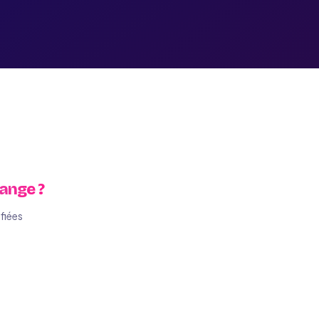
hange ?
fiées