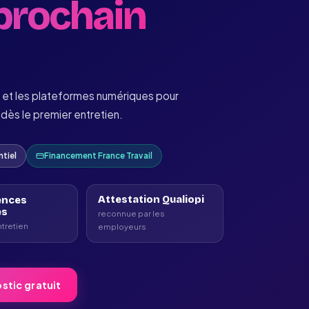
prochain
e et les plateformes numériques pour
dès le premier entretien.
ntiel
Financement France Travail
Attestation Qualiopi
nces
es
reconnue par les
ntretien
employeurs
stic gratuit