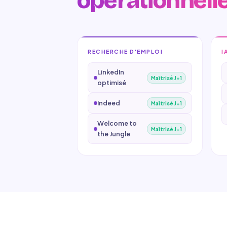
opérationnelle
RECHERCHE D'EMPLOI
I
LinkedIn
Maîtrisé J+1
optimisé
Indeed
Maîtrisé J+1
Welcome to
Maîtrisé J+1
the Jungle