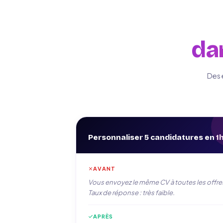
dan
Des 
Personnaliser 5 candidatures en 1
AVANT
Vous envoyez le même CV à toutes les offre
Taux de réponse : très faible.
APRÈS