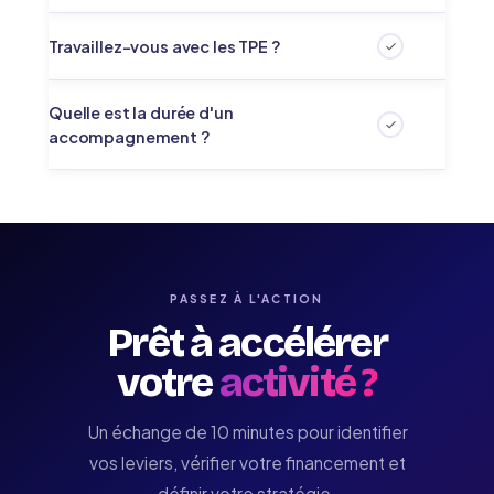
Non. Nos accompagnements sont accessibles aux
Travaillez-vous avec les TPE ?
débutants comme aux profils intermédiaires.
C'est notre cœur de cible. TPE, artisans, commerçants
Quelle est la durée d'un
et dirigeants de PME constituent la majorité de nos
accompagnement ?
clients.
Elle dépend de vos objectifs. De quelques sessions à un
accompagnement long terme. Nous définissons le bon
format lors du diagnostic.
PASSEZ À L'ACTION
Prêt à accélérer
votre
activité ?
Un échange de 10 minutes pour identifier
vos leviers, vérifier votre financement et
définir votre stratégie.