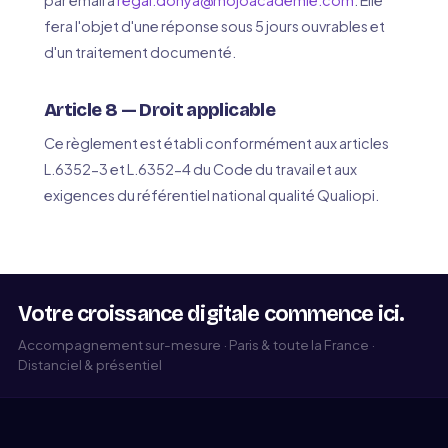
par email à
regai.donya@mojoacademie.com
. Elle
fera l'objet d'une réponse sous 5 jours ouvrables et
d'un traitement documenté.
Article 8 — Droit applicable
Ce règlement est établi conformément aux articles
L.6352-3 et L.6352-4 du Code du travail et aux
exigences du référentiel national qualité Qualiopi.
Votre croissance digitale commence ici.
Accompagnement sur-mesure · Paris & toute la France ·
Distanciel & présentiel