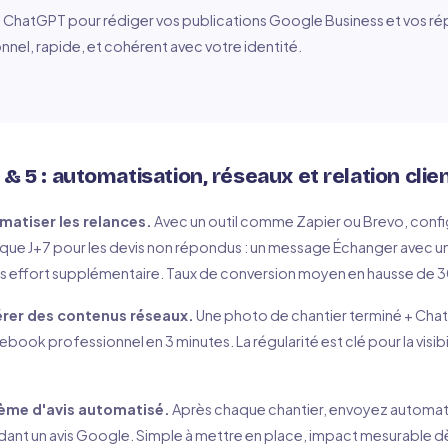
sez ChatGPT pour rédiger vos publications Google Business et vos ré
onnel, rapide, et cohérent avec votre identité.
& 5 : automatisation, réseaux et relation clie
atiser les relances.
Avec un outil comme Zapier ou Brevo, conf
que J+7 pour les devis non répondus : un message Échanger avec un
ns effort supplémentaire. Taux de conversion moyen en hausse de 
rer des contenus réseaux.
Une photo de chantier terminé + Cha
ook professionnel en 3 minutes. La régularité est clé pour la visibili
ème d'avis automatisé.
Après chaque chantier, envoyez automa
t un avis Google. Simple à mettre en place, impact mesurable dè