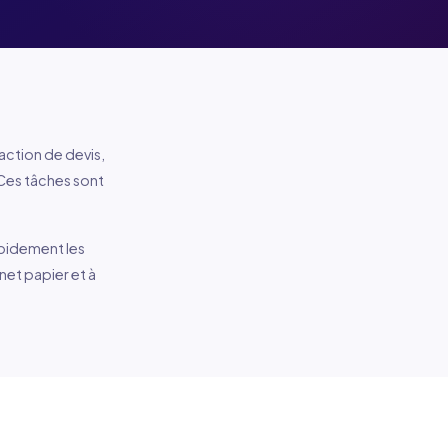
daction de devis,
 Ces tâches sont
apidement les
net papier et à