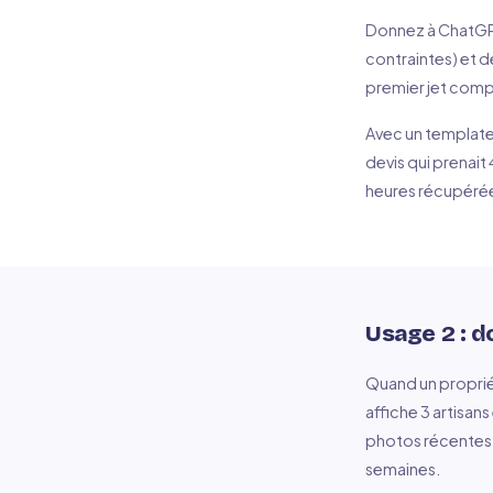
Donnez à ChatGPT 
contraintes) et d
premier jet comple
Avec un template 
devis qui prenait 
heures récupéré
Usage 2 : d
Quand un propriét
affiche 3 artisan
photos récentes, 
semaines.