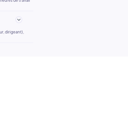
heures de travail
r, dirigeant),
ic