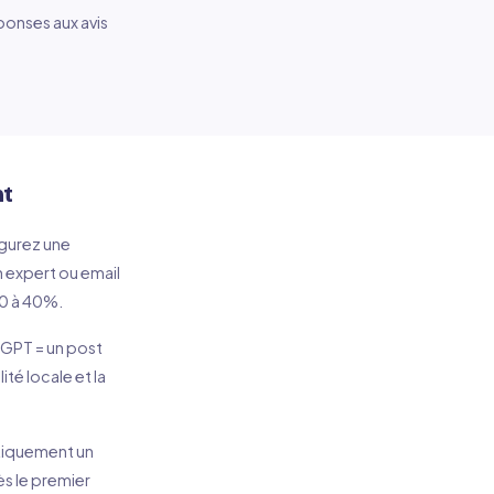
ponses aux avis
nt
igurez une
 expert ou email
30 à 40%.
tGPT = un post
té locale et la
tiquement un
s le premier