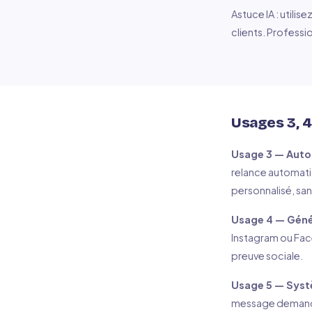
Astuce IA : utili
clients. Professi
Usages 3, 4 
Usage 3 — Autom
relance automati
personnalisé, sa
Usage 4 — Géné
Instagram ou Faceb
preuve sociale.
Usage 5 — Syst
message demandan