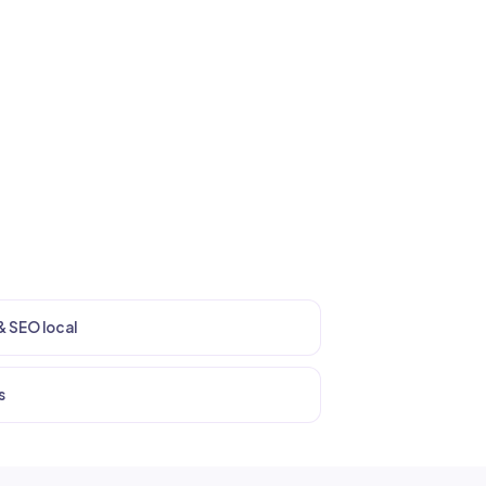
es
& SEO local
s