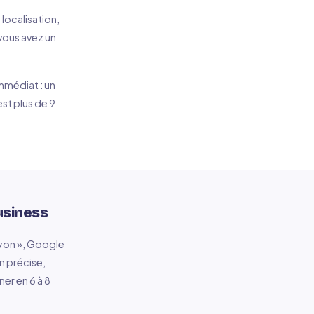
localisation,
 vous avez un
mmédiat : un
est plus de 9
usiness
Lyon », Google
n précise,
er en 6 à 8