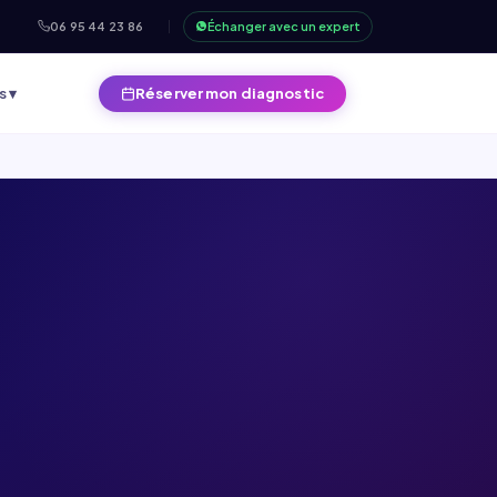
06 95 44 23 86
Échanger avec un expert
s ▾
Réserver mon diagnostic