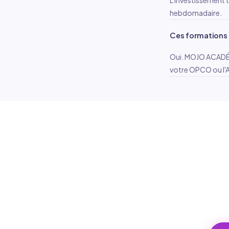
L'investissement t
hebdomadaire.
Ces formations 
Oui. MOJO ACADÉMIE
votre OPCO ou l'A
F