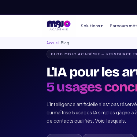
Solutions ▾
Parcours méti
Accueil
›
Blog
BLOG MOJO ACADÉMIE — RESSOURCE E
L'IA pour les a
5 usages conc
L'intelligence artificielle n'est pas réser
qui maîtrise 5 usages IA simples gàgne 3 
de contacts qualifiés. Voici lesquels.