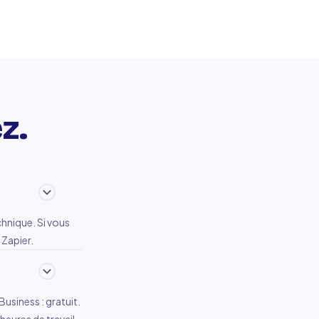
z.
hnique. Si vous
 Zapier.
usiness : gratuit.