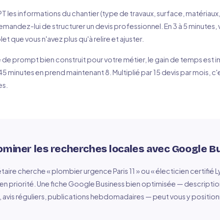
les informations du chantier (type de travaux, surface, matériaux, 
emandez-lui de structurer un devis professionnel. En 3 à 5 minutes,
t que vous n'avez plus qu'à relire et ajuster.
de prompt bien construit pour votre métier, le gain de temps est i
45 minutes en prend maintenant 8. Multiplié par 15 devis par mois, c'
es.
ominer les recherches locales avec Google B
aire cherche « plombier urgence Paris 11 » ou « électicien certifié 
s en priorité. Une fiche Google Business bien optimisée — descriptio
avis réguliers, publications hebdomadaires — peut vous y positionn