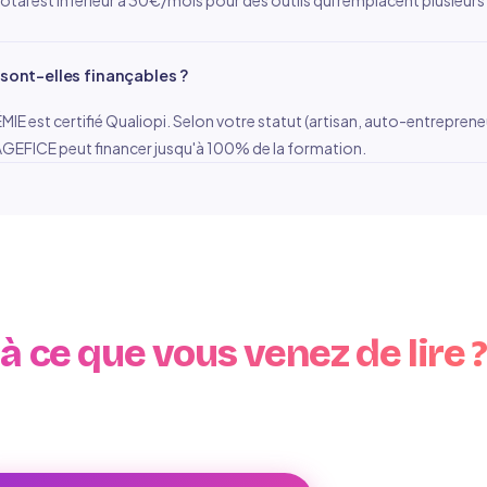
otal est inférieur à 30€/mois pour des outils qui remplacent plusieurs 
sont-elles finançables ?
 est certifié Qualiopi. Selon votre statut (artisan, auto-entrepreneu
GEFICE peut financer jusqu'à 100% de la formation.
PASSEZ À L'ACTION
Votre situation ressemble
à ce que vous venez de lire ?
aites analyser votre situation avec Donya en 15 minutes — diagnost
gratuit, sans engagement.