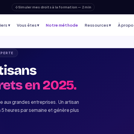
Simuler mes droits à la formation — 2 min
ers ▾
Vous êtes ▾
Notre méthode
Ressources ▾
À propo
XPERTE
rtisans
rets en 2025.
vée aux grandes entreprises. Un artisan
à 5 heures par semaine et génère plus