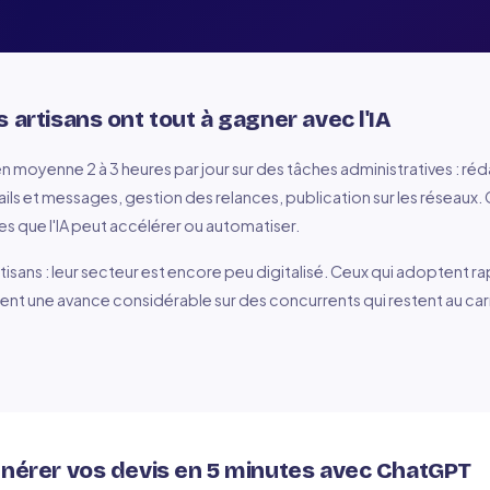
 artisans ont tout à gagner avec l'IA
en moyenne 2 à 3 heures par jour sur des tâches administratives : ré
ls et messages, gestion des relances, publication sur les réseaux.
s que l'IA peut accélérer ou automatiser.
tisans : leur secteur est encore peu digitalisé. Ceux qui adoptent r
ent une avance considérable sur des concurrents qui restent au car
énérer vos devis en 5 minutes avec ChatGPT