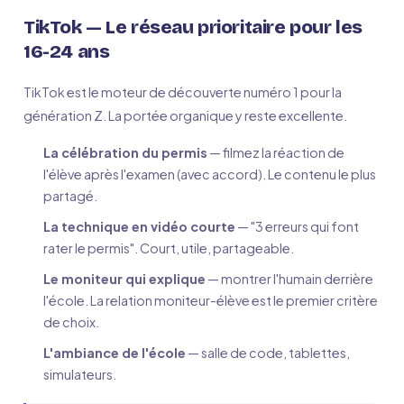
TikTok — Le réseau prioritaire pour les
16-24 ans
TikTok est le moteur de découverte numéro 1 pour la
génération Z. La portée organique y reste excellente.
La célébration du permis
— filmez la réaction de
l'élève après l'examen (avec accord). Le contenu le plus
partagé.
La technique en vidéo courte
— "3 erreurs qui font
rater le permis". Court, utile, partageable.
Le moniteur qui explique
— montrer l'humain derrière
l'école. La relation moniteur-élève est le premier critère
de choix.
L'ambiance de l'école
— salle de code, tablettes,
simulateurs.