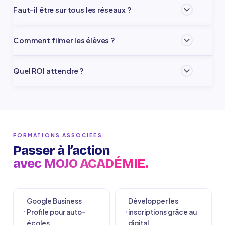
Faut-il être sur tous les réseaux ?
Non. Mieux vaut être excellent sur 1 ou 2 réseaux. Commencez
Comment filmer les élèves ?
par TikTok si votre cible a moins de 25 ans.
Créez un accord de droit à l'image lors de l'inscription. La
Quel ROI attendre ?
plupart des élèves acceptent volontiers.
Demandez à chaque nouvel inscrit comment il vous a
découvert. Après 3 mois, la proportion réseaux sociaux
augmente nettement.
FORMATIONS ASSOCIÉES
Passer à l’action
avec MOJO ACADÉMIE.
Google Business
Développer les
Profile pour auto-
inscriptions grâce au
écoles
digital