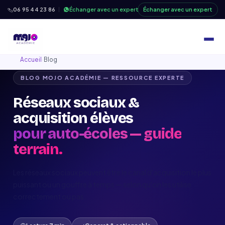
06 95 44 23 86
Échanger avec un expert
Échanger avec un expert
Accueil
›
Blog
BLOG MOJO ACADÉMIE — RESSOURCE EXPERTE
Réseaux sociaux &
acquisition élèves
pour auto-écoles — guide
terrain.
Les réseaux sociaux peuvent être le canal d'acquisition le plus
puissant ou un gouffre à temps — selon qu'on les utilise
correctement ou pas.