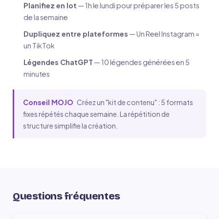
Planifiez en lot
— 1h le lundi pour préparer les 5 posts
de la semaine
Dupliquez entre plateformes
— Un Reel Instagram =
un TikTok
Légendes ChatGPT
— 10 légendes générées en 5
minutes
Conseil MOJO
Créez un "kit de contenu" : 5 formats
fixes répétés chaque semaine. La répétition de
structure simplifie la création.
Questions fréquentes