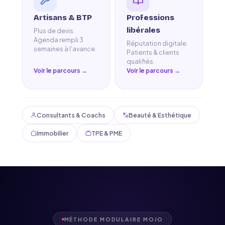
Artisans & BTP
Professions
libérales
Plus de devis.
Agenda rempli 3
Réputation digitale.
semaines à l’avance.
Patients & clients
qualifiés.
Voir le parcours →
Voir le parcours →
Consultants & Coachs
Beauté & Esthétique
Immobilier
TPE & PME
MÉTHODE MODULAIRE MOJO