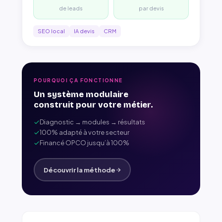
de leads
par devis
SEO local
IA devis
CRM
POURQUOI ÇA FONCTIONNE
Un système modulaire
construit pour votre métier.
Diagnostic → modules → résultats
100% adapté à votre secteur
Financé OPCO jusqu’à 100%
Découvrir la méthode