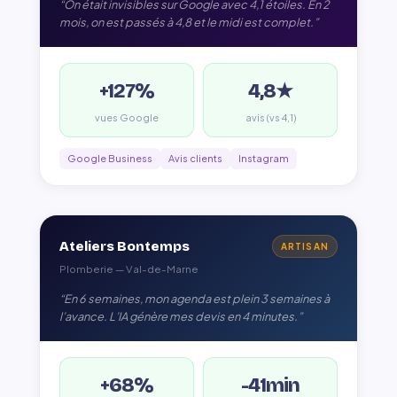
“On était invisibles sur Google avec 4,1 étoiles. En 2
mois, on est passés à 4,8 et le midi est complet.”
+127%
4,8★
vues Google
avis (vs 4,1)
Google Business
Avis clients
Instagram
Ateliers Bontemps
ARTISAN
Plomberie — Val-de-Marne
“En 6 semaines, mon agenda est plein 3 semaines à
l’avance. L’IA génère mes devis en 4 minutes.”
+68%
-41min