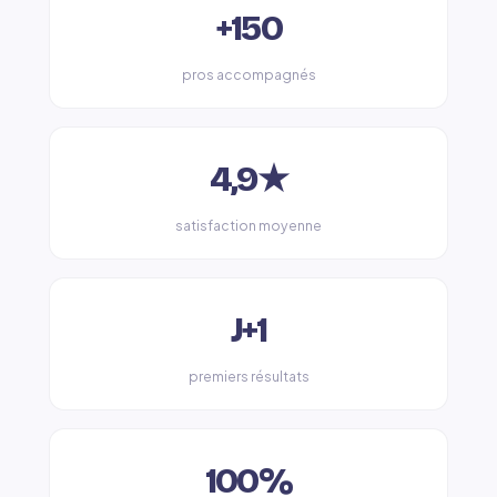
+150
pros accompagnés
4,9★
satisfaction moyenne
J+1
premiers résultats
100%