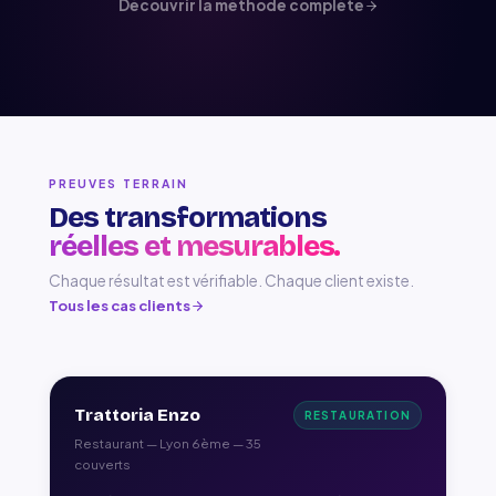
Découvrir la méthode complète
PREUVES TERRAIN
Des transformations
réelles et mesurables.
Chaque résultat est vérifiable. Chaque client existe.
Tous les cas clients
Trattoria Enzo
RESTAURATION
Restaurant — Lyon 6ème — 35
couverts